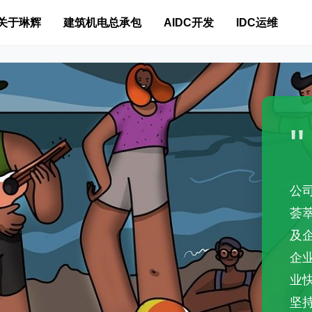
关于琳辉
建筑机电总承包
AIDC开发
IDC运维
"
公
荟
及
企
业
坚